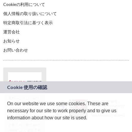
Cookieの利用について
個人情報の取り扱いについて
特定商取引法に基づく表示
運営会社
お知らせ
お問い合わせ
本サービスは、NTT
JASRAC許諾番号：
On our website we use some cookies. These are
ドコモグループの新
9024936001Y45037
規事業創出プログラ
necessary for our site to work properly and to give us
JASRAC許諾番号：
ム「docomo
9024936002Y45040
information about how our site is used.
STARTUP」を通じて
企画され、株式会社
teketにより運営され