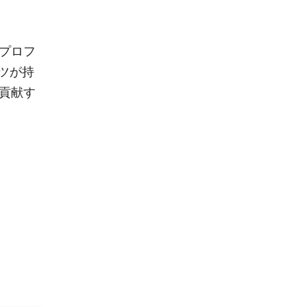
たプロフ
ツが持
貢献す