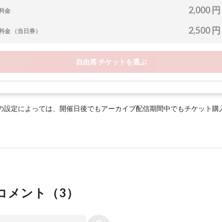
2,000 円
料金
2,500 円
料金 （当日券）
自由席 チケットを選ぶ
の設定によっては、開催日後でもアーカイブ配信期間中でもチケット購
コメント（
3
）