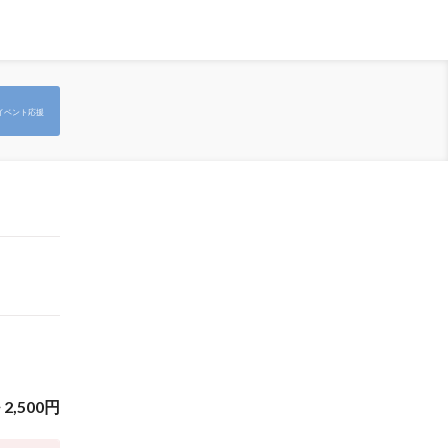
イベント応援
~
2,500
円