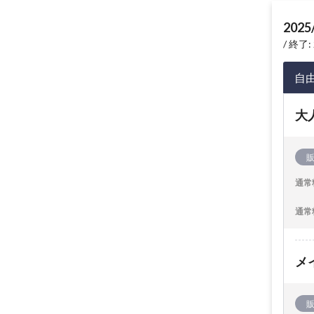
2025
終了: 
自
大
通常
通常
メ