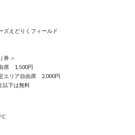
ーズえどりくフィールド
り券 ＞
席 1,500円
定エリア自由席 2,000円
生以下は無料
FC