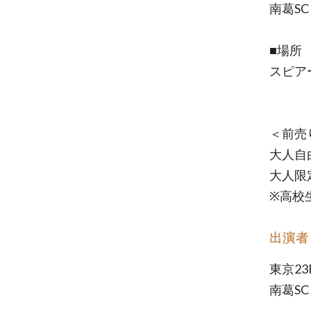
南葛SC
■場所
スピア
＜前売
大人自由
大人限
※高校
出演者
東京23
南葛SC