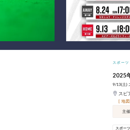
スポーツ
202
9/13(
スピ
[ 地
主
スポー