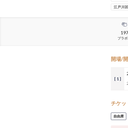
江戸川
19
ブラボ
開場/
[ 1 ]
チケッ
自由席