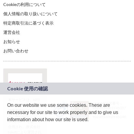
Cookieの利用について
個人情報の取り扱いについて
特定商取引法に基づく表示
運営会社
お知らせ
お問い合わせ
本サービスは、NTT
JASRAC許諾番号：
On our website we use some cookies. These are
ドコモグループの新
9024936001Y45037
規事業創出プログラ
necessary for our site to work properly and to give us
JASRAC許諾番号：
ム「docomo
9024936002Y45040
information about how our site is used.
STARTUP」を通じて
企画され、株式会社
teketにより運営され