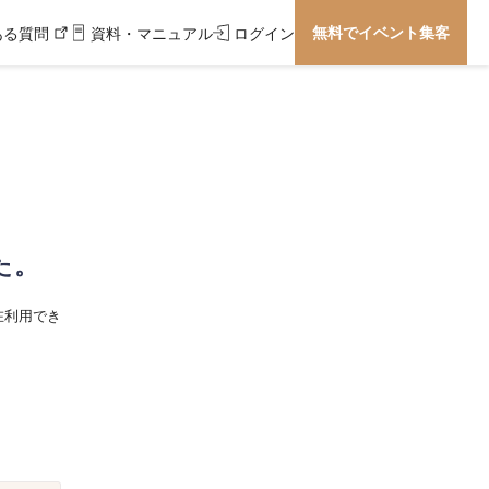
無料でイベント集客
ある質問
資料・マニュアル
ログイン
た。
在利用でき