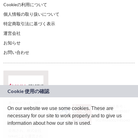
Cookieの利用について
個人情報の取り扱いについて
特定商取引法に基づく表示
運営会社
お知らせ
お問い合わせ
本サービスは、NTT
JASRAC許諾番号：
On our website we use some cookies. These are
ドコモグループの新
9024936001Y45037
規事業創出プログラ
necessary for our site to work properly and to give us
JASRAC許諾番号：
ム「docomo
9024936002Y45040
information about how our site is used.
STARTUP」を通じて
企画され、株式会社
teketにより運営され