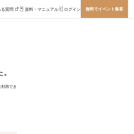
無料でイベント集客
ある質問
資料・マニュアル
ログイン
た。
在利用でき