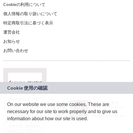
Cookieの利用について
個人情報の取り扱いについて
特定商取引法に基づく表示
運営会社
お知らせ
お問い合わせ
本サービスは、NTT
JASRAC許諾番号：
On our website we use some cookies. These are
ドコモグループの新
9024936001Y45037
規事業創出プログラ
necessary for our site to work properly and to give us
JASRAC許諾番号：
ム「docomo
9024936002Y45040
information about how our site is used.
STARTUP」を通じて
企画され、株式会社
teketにより運営され