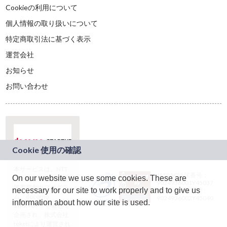
Cookieの利用について
個人情報の取り扱いについて
特定商取引法に基づく表示
運営会社
お知らせ
お問い合わせ
本サービスは、NTT
JASRAC許諾番号：
On our website we use some cookies. These are
ドコモグループの新
9024936001Y45037
規事業創出プログラ
necessary for our site to work properly and to give us
JASRAC許諾番号：
ム「docomo
9024936002Y45040
information about how our site is used.
STARTUP」を通じて
企画され、株式会社
teketにより運営され