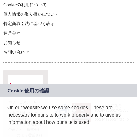
Cookieの利用について
個人情報の取り扱いについて
特定商取引法に基づく表示
運営会社
お知らせ
お問い合わせ
本サービスは、NTT
JASRAC許諾番号：
On our website we use some cookies. These are
ドコモグループの新
9024936001Y45037
規事業創出プログラ
necessary for our site to work properly and to give us
JASRAC許諾番号：
ム「docomo
9024936002Y45040
information about how our site is used.
STARTUP」を通じて
企画され、株式会社
teketにより運営され