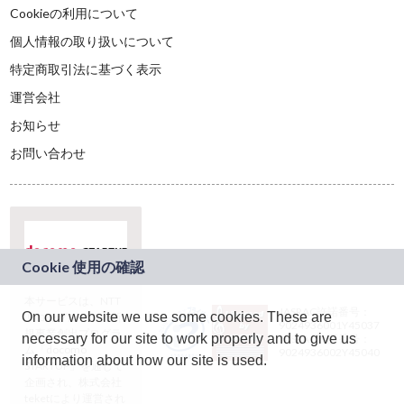
Cookieの利用について
個人情報の取り扱いについて
特定商取引法に基づく表示
運営会社
お知らせ
お問い合わせ
本サービスは、NTT
JASRAC許諾番号：
On our website we use some cookies. These are
ドコモグループの新
9024936001Y45037
規事業創出プログラ
necessary for our site to work properly and to give us
JASRAC許諾番号：
ム「docomo
9024936002Y45040
information about how our site is used.
STARTUP」を通じて
企画され、株式会社
teketにより運営され