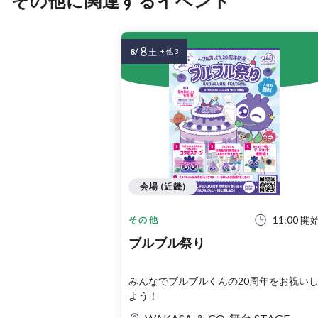
その他に関連するイベント
8
8/
土
+ 他 3
会場 (近畿)
11:00 開
その他
ブルブル祭り
みんなでブルブルくんの20周年をお祝い
よう！