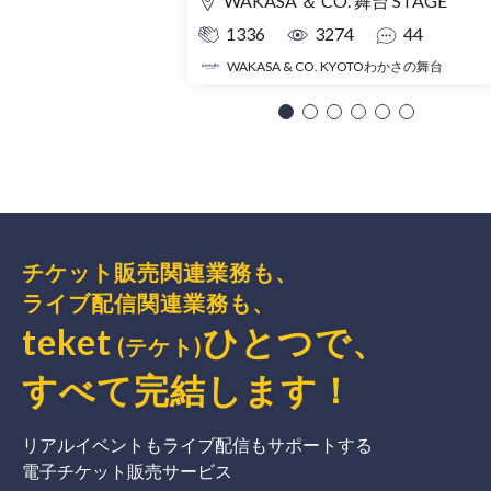
WAKASA ＆ CO. 舞台 STAGE
1336
3274
44
WAKASA & CO. KYOTOわかさの舞台
チケット販売関連業務も、
ライブ配信関連業務も、
teket
ひとつで、
(テケト)
すべて完結
します
！
リアルイベントもライブ配信もサポートする
電子チケット販売サービス