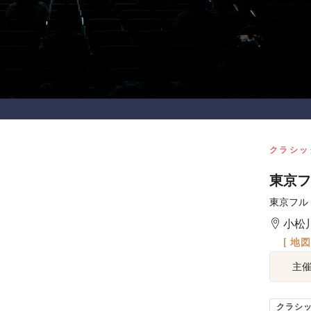
クラシッ
東京フ
東京フル
小松
[ 地
主
クラシ