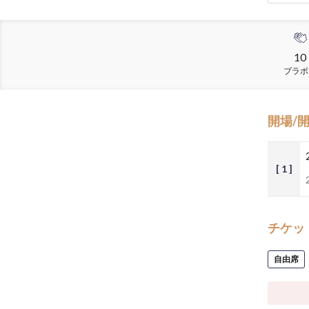
10
ブラボ
開場/
[ 1 ]
チケッ
自由席