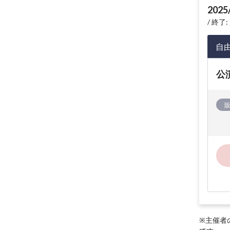
2025
終了: 
自
公
※主催者