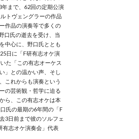
23年まで、62回の定期公演
フルトヴェングラーの作品
ー作品の演奏等で多くの
、野口氏の逝去を受け、当
を中心に、野口氏ととも
25日に「F研有志オケ演
頂いた「この有志オーケス
い」との温かい声、そし
、これからも演奏という
ーの芸術観・哲学に迫る
から、この有志オケは本
口氏の最期の6年間の「F
去3日前まで彼のソルフェ
研有志オケ演奏会」代表