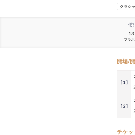
クラシ
13
ブラボ
開場/
[ 1 ]
[ 2 ]
チケッ