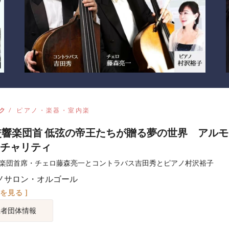
ク
ピアノ・楽器・室内楽
交響楽団首 低弦の帝王たちが贈る夢の世界 アル
チャリティ
響楽団首席・チェロ藤森亮一とコントラバス吉田秀とピアノ村沢裕子
ノサロン・オルゴール
図を見る ]
催者団体情報