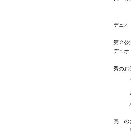
ショス
デュオ
第２公
デュオ
秀のお
プロ
アラ
ラフ
パガ
亮一の
レオン