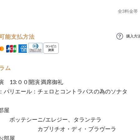
全
3
料金帯
可能支払方法
購入方
ラム
演 13:００開演 満席御礼
：バリエール：チェロとコントラバスの為のソナタ
部屋
テシーニ/エレジー、タランテラ
プリチオ・ディ・ブラヴーラ
お部屋