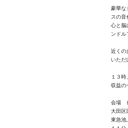
豪華な
スの音
心と脳
ンドル
近くの
いただ
１３時
収益の
会場 
大田区
東急池