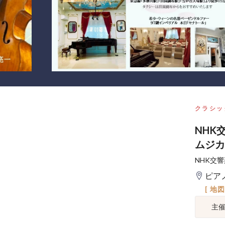
クラシッ
NHK
ムジカ
NHK交
ピア
[ 地
主