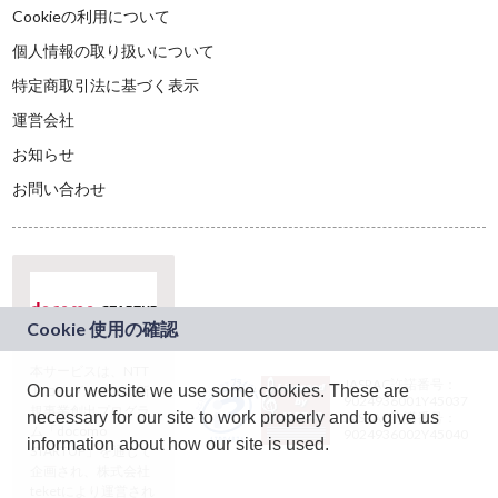
Cookieの利用について
個人情報の取り扱いについて
特定商取引法に基づく表示
運営会社
お知らせ
お問い合わせ
本サービスは、NTT
JASRAC許諾番号：
On our website we use some cookies. These are
ドコモグループの新
9024936001Y45037
規事業創出プログラ
necessary for our site to work properly and to give us
JASRAC許諾番号：
ム「docomo
9024936002Y45040
information about how our site is used.
STARTUP」を通じて
企画され、株式会社
teketにより運営され