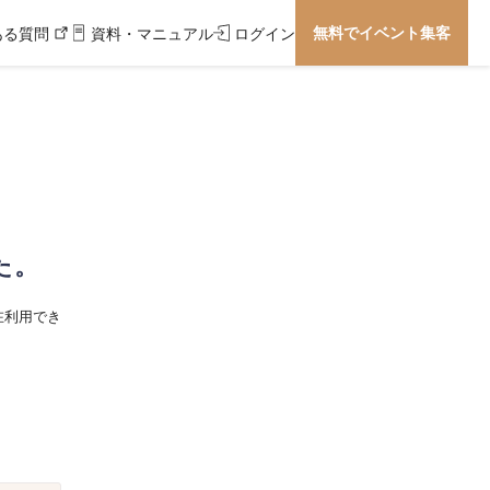
無料でイベント集客
ある質問
資料・マニュアル
ログイン
た。
在利用でき