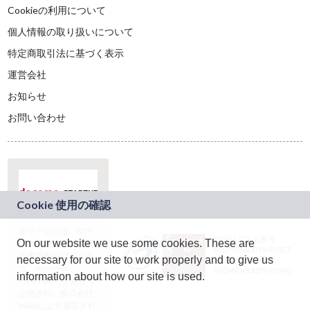
Cookieの利用について
個人情報の取り扱いについて
特定商取引法に基づく表示
運営会社
お知らせ
お問い合わせ
本サービスは、NTT
JASRAC許諾番号：
On our website we use some cookies. These are
ドコモグループの新
9024936001Y45037
規事業創出プログラ
necessary for our site to work properly and to give us
JASRAC許諾番号：
ム「docomo
9024936002Y45040
information about how our site is used.
STARTUP」を通じて
企画され、株式会社
teketにより運営され