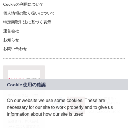
Cookieの利用について
個人情報の取り扱いについて
特定商取引法に基づく表示
運営会社
お知らせ
お問い合わせ
本サービスは、NTT
JASRAC許諾番号：
On our website we use some cookies. These are
ドコモグループの新
9024936001Y45037
規事業創出プログラ
necessary for our site to work properly and to give us
JASRAC許諾番号：
ム「docomo
9024936002Y45040
information about how our site is used.
STARTUP」を通じて
企画され、株式会社
teketにより運営され