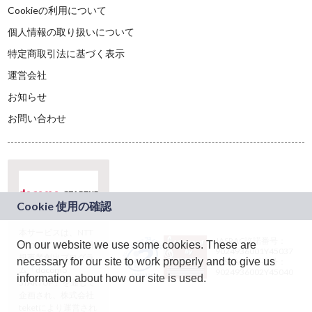
Cookieの利用について
個人情報の取り扱いについて
特定商取引法に基づく表示
運営会社
お知らせ
お問い合わせ
本サービスは、NTT
JASRAC許諾番号：
On our website we use some cookies. These are
ドコモグループの新
9024936001Y45037
規事業創出プログラ
necessary for our site to work properly and to give us
JASRAC許諾番号：
ム「docomo
9024936002Y45040
information about how our site is used.
STARTUP」を通じて
企画され、株式会社
teketにより運営され