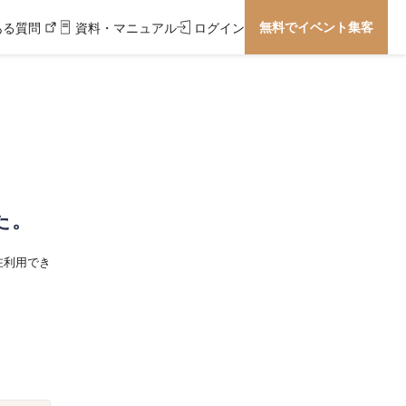
無料でイベント集客
ある質問
資料・マニュアル
ログイン
た。
在利用でき