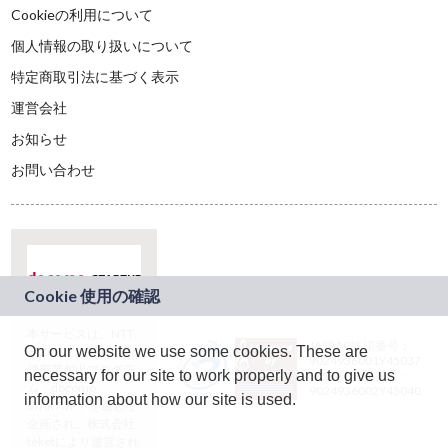
Cookieの利用について
個人情報の取り扱いについて
特定商取引法に基づく表示
運営会社
お知らせ
お問い合わせ
本サービスは、NTT
JASRAC許諾番号：
On our website we use some cookies. These are
ドコモグループの新
9024936001Y45037
規事業創出プログラ
necessary for our site to work properly and to give us
JASRAC許諾番号：
ム「docomo
9024936002Y45040
information about how our site is used.
STARTUP」を通じて
企画され、株式会社
teketにより運営され