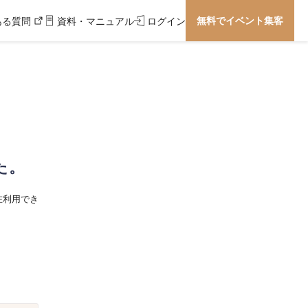
無料でイベント集客
ある質問
資料・マニュアル
ログイン
た。
在利用でき