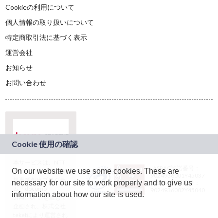
Cookieの利用について
個人情報の取り扱いについて
特定商取引法に基づく表示
運営会社
お知らせ
お問い合わせ
本サービスは、NTT
JASRAC許諾番号：
On our website we use some cookies. These are
ドコモグループの新
9024936001Y45037
規事業創出プログラ
necessary for our site to work properly and to give us
JASRAC許諾番号：
ム「docomo
9024936002Y45040
information about how our site is used.
STARTUP」を通じて
企画され、株式会社
teketにより運営され