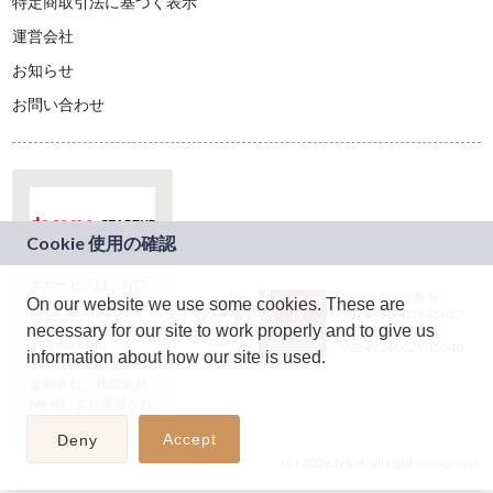
特定商取引法に基づく表示
運営会社
お知らせ
お問い合わせ
本サービスは、NTT
JASRAC許諾番号：
On our website we use some cookies. These are
ドコモグループの新
9024936001Y45037
規事業創出プログラ
necessary for our site to work properly and to give us
JASRAC許諾番号：
ム「docomo
9024936002Y45040
information about how our site is used.
STARTUP」を通じて
企画され、株式会社
teketにより運営され
ています。
Accept
Deny
(C) 2026 teket. all rights reserved.