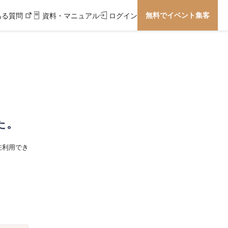
無料でイベント集客
ある質問
資料・マニュアル
ログイン
た。
在利用でき