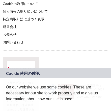
Cookieの利用について
個人情報の取り扱いについて
特定商取引法に基づく表示
運営会社
お知らせ
お問い合わせ
本サービスは、NTT
JASRAC許諾番号：
On our website we use some cookies. These are
ドコモグループの新
9024936001Y45037
規事業創出プログラ
necessary for our site to work properly and to give us
JASRAC許諾番号：
ム「docomo
9024936002Y45040
information about how our site is used.
STARTUP」を通じて
企画され、株式会社
teketにより運営され