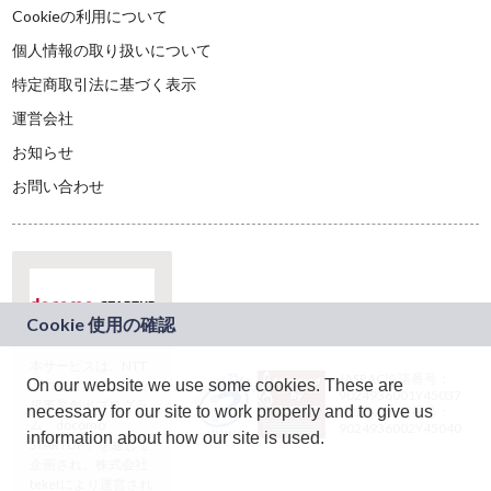
Cookieの利用について
個人情報の取り扱いについて
特定商取引法に基づく表示
運営会社
お知らせ
お問い合わせ
本サービスは、NTT
JASRAC許諾番号：
On our website we use some cookies. These are
ドコモグループの新
9024936001Y45037
規事業創出プログラ
necessary for our site to work properly and to give us
JASRAC許諾番号：
ム「docomo
9024936002Y45040
information about how our site is used.
STARTUP」を通じて
企画され、株式会社
teketにより運営され