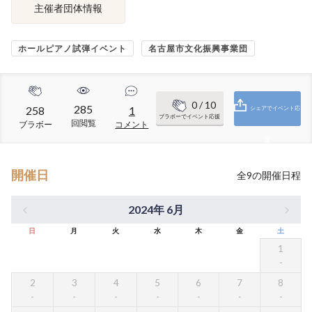
主催者団体情報
ホールピアノ試弾イベント
名古屋市文化振興事業団
0
/ 10
285
258
1
シェアでイベント応
ブラボーでイベント応援
回閲覧
ブラボー
コメント
援
開催日
全
9
の開催日程
2024年 6月
日
月
火
水
木
金
土
1
2
3
4
5
6
7
8