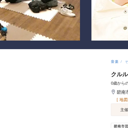
音楽
クルル
0歳から
碧南
[ 地
主
碧南市