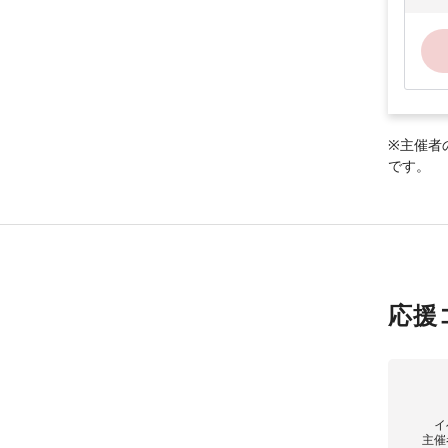
※主催者
です。
応援
イ
主催