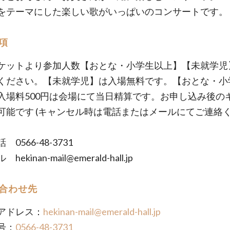
をテーマにした楽しい歌がいっぱいのコンサートです。
項
ケットより参加人数【おとな・小学生以上】【未就学児
ください。【未就学児】は入場無料です。【おとな・小
入場料500円は会場にて当日精算です。お申し込み後の
可能です (キャンセル時は電話またはメールにてご連絡
0566-48-3731
ekinan-mail@emerald-hall.jp
合わせ先
アドレス：
hekinan-mail@emerald-hall.jp
号：
0566-48-3731