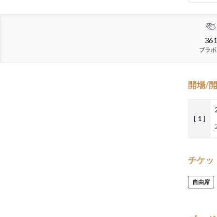
36
ブラボ
開場/
[ 1 ]
チケッ
自由席