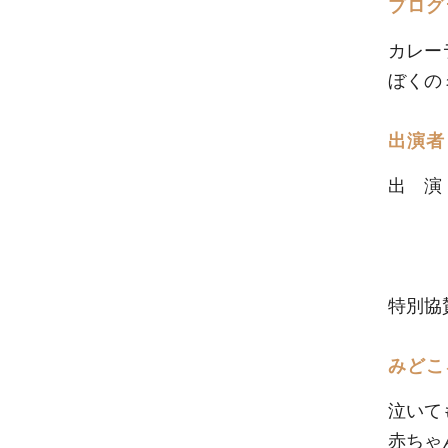
プログ
カレー
ぼくの
出演者
出 演
宮嵜
岡島
岩月
特別協
みどこ
泣いて
赤ちゃ