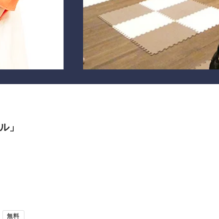
カル」
無料