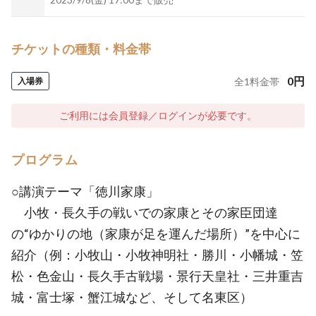
チケットの種類・料金帯
0
円
入場券
全
1
料金帯
ご利用には会員登録／ログインが必要です。
プログラム
○講演テーマ「徳川家康」
小牧・長久手の戦いでの家康とその家臣団達
の“ゆかりの地（家康が足を運んだ場所）”を中心に
紹介（例：小牧山・小牧神明社・勝川・小幡城・笠
松・色金山・長久手古戦場・景行天皇社・三井重吉
城・富士塚・蟹江城など、そして名東区）