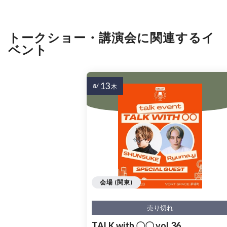
トークショー・講演会に関連するイ
ベント
13
8/
木
会場 (関東)
売り切れ
TALK with 〇〇 vol.36