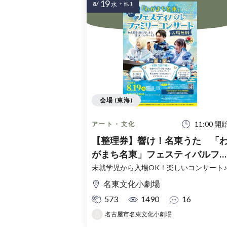
19
8/
水
+ 他 1
会場 (東海)
11:00 開
アート・文化
【整理券】響け！名東うた 「
がまち名東」フェスティバルフ
ミリーコンサート！
未就学児から入場OK！楽しいコンサート♪
名東文化小劇場
573
1490
16
名古屋市名東文化小劇場