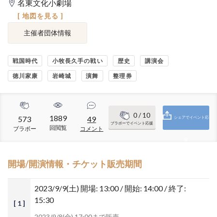
名東文化小劇場
[ 地図を見る ]
主催者団体情報
戦国時代
小牧長久手の戦い
歴史
講演会
徳川家康
岩崎城
演舞
整理券
0
/ 10
1889
573
49
シェアでイベント応
ブラボーでイベント応援
回閲覧
ブラボー
コメント
援
開場/開演情報・チケット販売期間
2023/9/9(土)
開場: 13:00 / 開始: 14:00 / 終了:
15:30
[ 1 ]
2023/9/8(金) 17:00まで販売