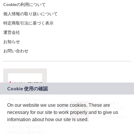
Cookieの利用について
個人情報の取り扱いについて
特定商取引法に基づく表示
運営会社
お知らせ
お問い合わせ
本サービスは、NTT
JASRAC許諾番号：
On our website we use some cookies. These are
ドコモグループの新
9024936001Y45037
規事業創出プログラ
necessary for our site to work properly and to give us
JASRAC許諾番号：
ム「docomo
9024936002Y45040
information about how our site is used.
STARTUP」を通じて
企画され、株式会社
teketにより運営され