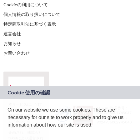
Cookieの利用について
個人情報の取り扱いについて
特定商取引法に基づく表示
運営会社
お知らせ
お問い合わせ
本サービスは、NTT
JASRAC許諾番号：
On our website we use some cookies. These are
ドコモグループの新
9024936001Y45037
規事業創出プログラ
necessary for our site to work properly and to give us
JASRAC許諾番号：
ム「docomo
9024936002Y45040
information about how our site is used.
STARTUP」を通じて
企画され、株式会社
teketにより運営され