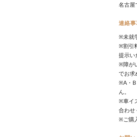
名古屋
連絡事
※未就
※割引
提示い
※障が
でお求
※A・
ん。
※車イ
合わせ
※ご購