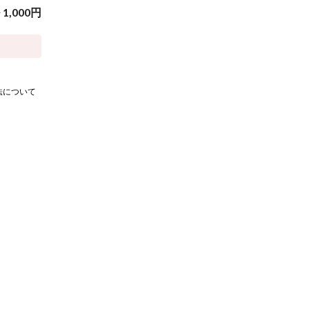
~
1,000
円
法について