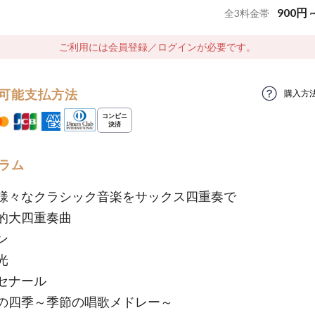
900
円
全
3
料金帯
ご利用には会員登録／ログインが必要です。
可能支払方法
購入方
ラム
様々なクラシック音楽をサックス四重奏で
的大四重奏曲
ン
光
セナール
の四季～季節の唱歌メドレー～