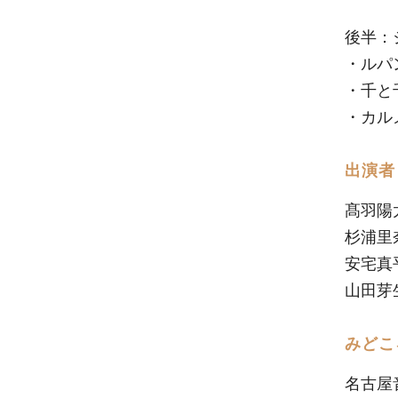
後半：
・ルパ
・千と
・カル
出演者
髙⽻陽
杉浦⾥
安宅真
⼭⽥芽
みどこ
名古屋音