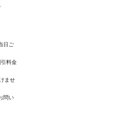
。
当日ご
割引料金
だけませ
お問い