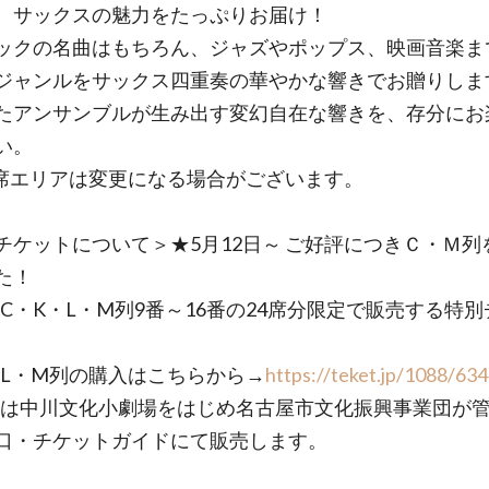
、サックスの魅力をたっぷりお届け！
ックの名曲はもちろん、ジャズやポップス、映画音楽ま
ジャンルをサックス四重奏の華やかな響きでお贈りしま
たアンサンブルが生み出す変幻自在な響きを、存分にお
い。
席エリアは変更になる場合がございます。
チケットについて＞★5月12日～ ご好評につきＣ・Ｍ列
た！
・C・K・L・M列9番～16番の24席分限定で販売する特
。
・L・M列の購入はこちらから→
https://teket.jp/1088/63
列は中川文化小劇場をはじめ名古屋市文化振興事業団が
口・チケットガイドにて販売します。