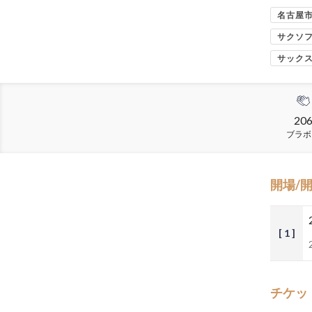
名古屋
サクソ
サック
20
ブラボ
開場/
[ 1 ]
チケッ