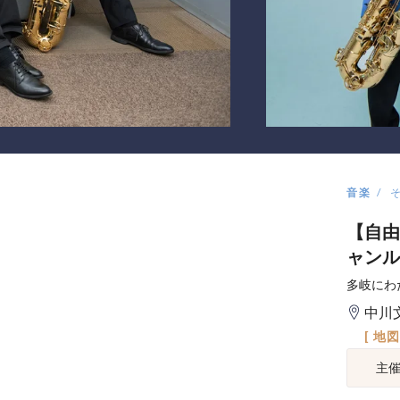
音楽
【自由席】
ャンル
多岐にわ
中川
[ 地
主