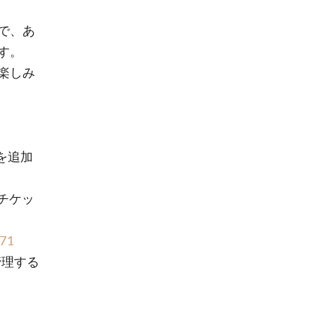
で、あ
す。
楽しみ
を追加
別チケッ
471
管理する