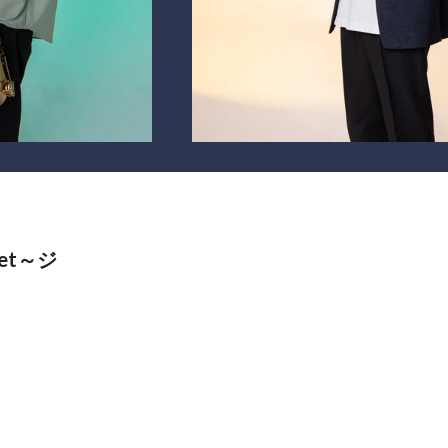
tet～ジ