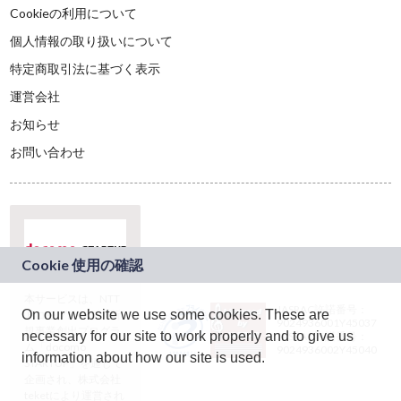
Cookieの利用について
個人情報の取り扱いについて
特定商取引法に基づく表示
運営会社
お知らせ
お問い合わせ
本サービスは、NTT
JASRAC許諾番号：
On our website we use some cookies. These are
ドコモグループの新
9024936001Y45037
規事業創出プログラ
necessary for our site to work properly and to give us
JASRAC許諾番号：
ム「docomo
9024936002Y45040
information about how our site is used.
STARTUP」を通じて
企画され、株式会社
teketにより運営され