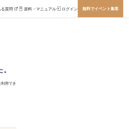
無料でイベント集客
ある質問
資料・マニュアル
ログイン
た。
在利用でき