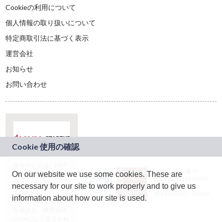
Cookieの利用について
個人情報の取り扱いについて
特定商取引法に基づく表示
運営会社
お知らせ
お問い合わせ
本サービスは、NTT
JASRAC許諾番号：
On our website we use some cookies. These are
ドコモグループの新
9024936001Y45037
規事業創出プログラ
necessary for our site to work properly and to give us
JASRAC許諾番号：
ム「docomo
9024936002Y45040
information about how our site is used.
STARTUP」を通じて
企画され、株式会社
teketにより運営され