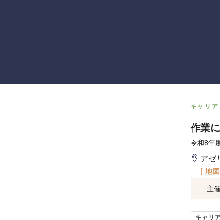
キャリア
作業に
令和8年度
アゼ
[ 地
主
キャリ