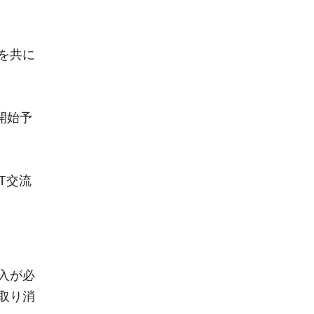
を共に
付開始予
T交流
入が必
取り消