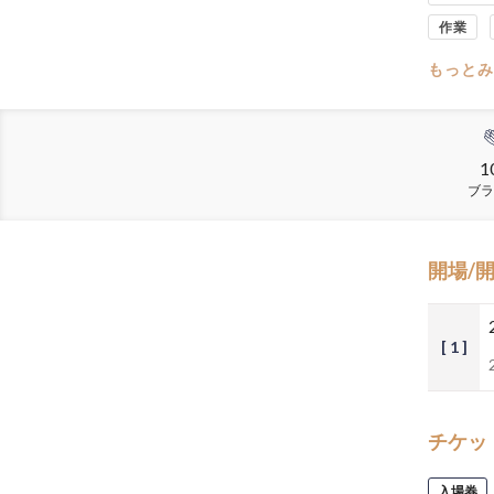
作業
もっとみ
1
ブラ
開場/
[ 1 ]
チケッ
入場券