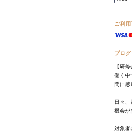
ご利用
プログ
【研修
働く中
問に感
日々、
機会が
対象者