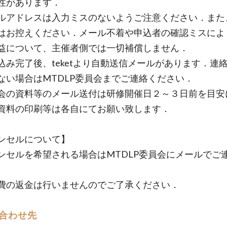
性があります．
ルアドレスは入力ミスのないようご注意ください．また
はお控えください．メール不着や申込者の確認ミスによ
益について、主催者側では一切補償しません．
込み完了後、teketより自動送信メールがあります．連
ない場合はMTDLP委員会までご連絡ください．
会の資料等のメール送付は研修開催日２～３日前を目安
資料の印刷等は各自にてお願い致します．
ンセルについて】
ンセルを希望される場合はMTDLP委員会にメールでご
費の返金は行いませんのでご了承ください．
合わせ先