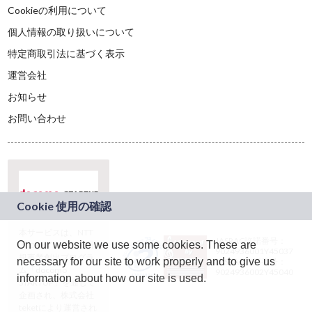
Cookieの利用について
個人情報の取り扱いについて
特定商取引法に基づく表示
運営会社
お知らせ
お問い合わせ
本サービスは、NTT
JASRAC許諾番号：
On our website we use some cookies. These are
ドコモグループの新
9024936001Y45037
規事業創出プログラ
necessary for our site to work properly and to give us
JASRAC許諾番号：
ム「docomo
9024936002Y45040
information about how our site is used.
STARTUP」を通じて
企画され、株式会社
teketにより運営され