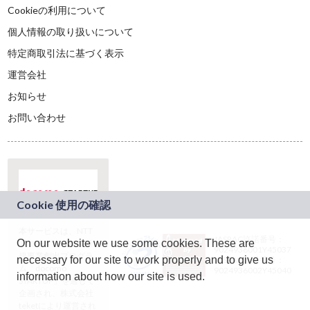
Cookieの利用について
個人情報の取り扱いについて
特定商取引法に基づく表示
運営会社
お知らせ
お問い合わせ
本サービスは、NTT
JASRAC許諾番号：
On our website we use some cookies. These are
ドコモグループの新
9024936001Y45037
規事業創出プログラ
necessary for our site to work properly and to give us
JASRAC許諾番号：
ム「docomo
9024936002Y45040
information about how our site is used.
STARTUP」を通じて
企画され、株式会社
teketにより運営され