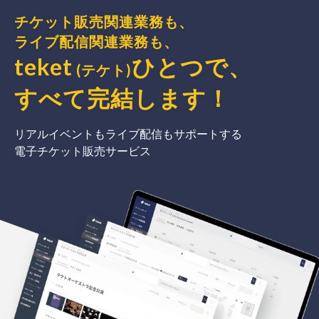
チケット販売関連業務も、
ライブ配信関連業務も、
teket
ひとつで、
(テケト)
すべて完結
します
！
リアルイベントもライブ配信もサポートする
電子チケット販売サービス