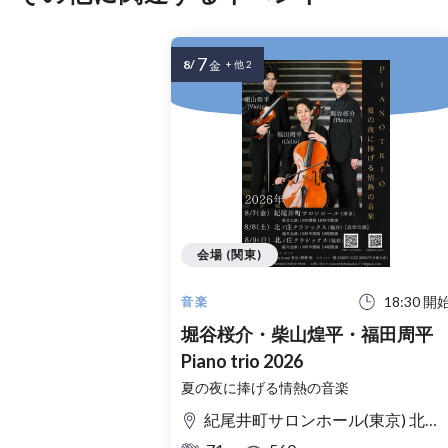
7
8/
金
+ 他 2
会場 (関東)
18:30 開
音楽
堀谷桜介・柴山煌平・福田周平
Piano trio 2026
夏の夜に捧げる情熱の音楽
紀尾井町サロンホール(東京) 北ノ庄クラシックス(福井)