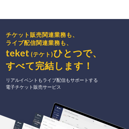
チケット販売関連業務も、
ライブ配信関連業務も、
teket
ひとつで、
(テケト)
すべて完結
します
！
リアルイベントもライブ配信もサポートする
電子チケット販売サービス