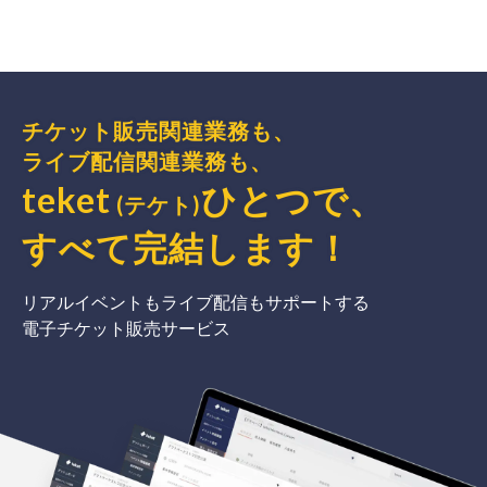
チケット販売関連業務も、
ライブ配信関連業務も、
teket
ひとつで、
(テケト)
すべて完結
します
！
リアルイベントもライブ配信もサポートする
電子チケット販売サービス