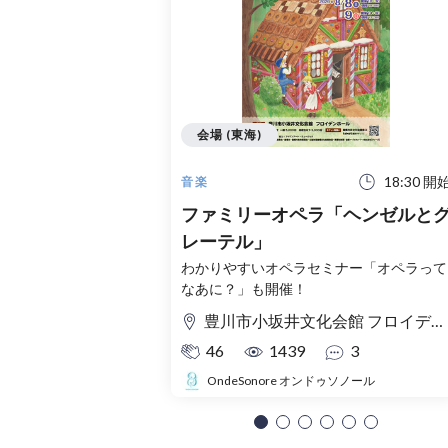
会場 (東海)
18:30 開
音楽
ファミリーオペラ「ヘンゼルと
レーテル」
わかりやすいオペラセミナー「オペラって
なあに？」も開催！
豊川市小坂井文化会館 フロイデンホール
46
1439
3
OndeSonore オンドゥソノール