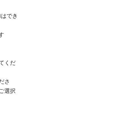
加はでき
します
てくだ
ださ
ご選択