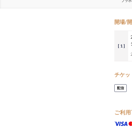
ブラボ
開場/
[ 1 ]
チケッ
配信
ご利用