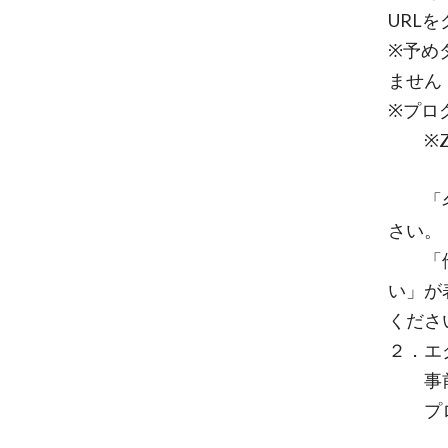
URL
※予め
ません
※プロ
※Zo
「名前
さい。
「他の
い」が
くださ
２．エ
事前
プロ