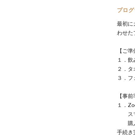
プログ
最初に
わせた
【ご準
１．飲
２．タ
３．フ
【事前
１．Z
スマホ
購入後
手続き