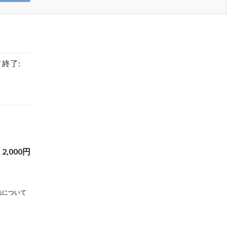
/ 終了:
2,000
円
法について