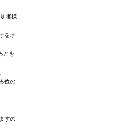
参加者様
オをオ
るとを
。
る位の
ますの
。