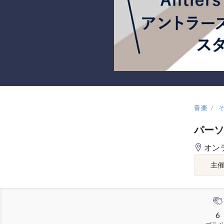
音楽
パーソ
オン
主
6