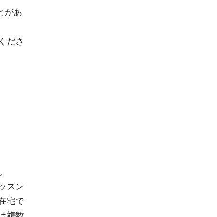
とがあ
くださ
す。
ッスン
在宅で
は複数