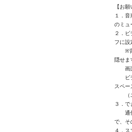
【お願
１．音
のミュ
２．ビ
フに設
※背景
隠せま
画面を
ビデオ
スペー
（エク
３．で
通信状
で、そ
４．ス