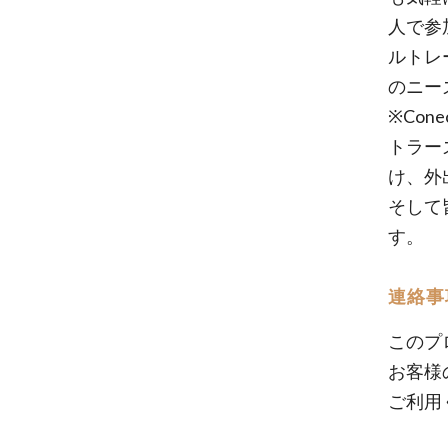
人で参
ルトレ
のニー
※Co
トラー
け、外
そして
す。
連絡事
このプ
お客様
ご利用