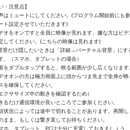
い・注意点】
声はミュートにしてください。(プログラム開始前にも
ート設定させていただきます)
デオをオンですと全員に映像が見れます。嫌な方はビデ
定してください。(こちらの映像は見れます)
だけ隠したいときは「詳細→バーチャル背景」にす
す。（スマホ、タブレットの場合）
ダブルタップすると、映る範囲が少し広くなります
オンの方は極力画面上に頭からつま先まで全身が映
スを確保してください。
ササイズ中の動きを確認するため）
きるだけ通信環境が良いところでご参加ください。
況によっては途中で切れることがあります。再開し
のまま、もしくは繋ぎ直してお待ちください。
マホ、タブレット、PCは十分に充電しておきましょう