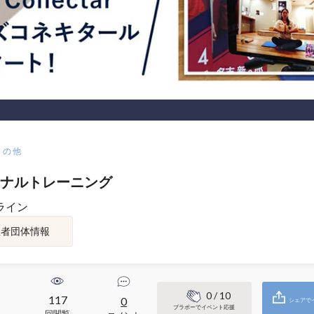
その他
ナルトレーニング
ライン
催者団体情報
0
/ 10
117
0
シェアで
ブラボーでイベント応援
回閲覧