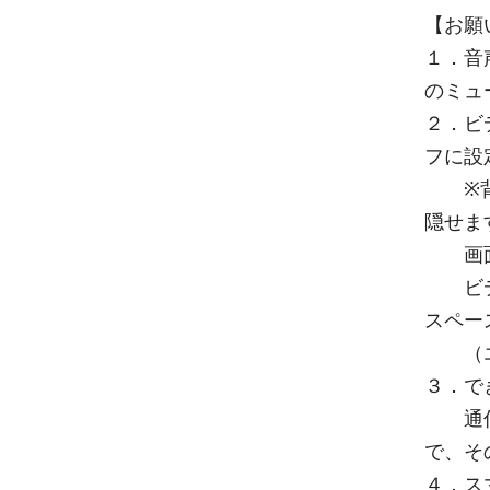
【お願
１．音
のミュ
２．ビ
フに設
※背景
隠せま
画面を
ビデオ
スペー
（エク
３．で
通信状
で、そ
４．ス