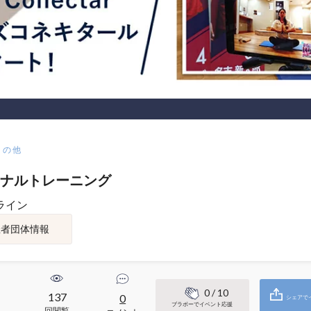
その他
ナルトレーニング
ライン
催者団体情報
0
/ 10
137
0
シェアで
ブラボーでイベント応援
回閲覧