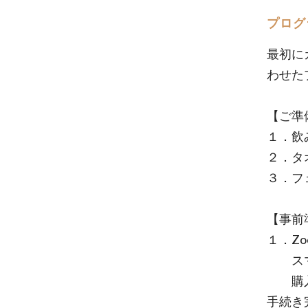
プログ
最初に
わせた
【ご準
１．飲
２．タ
３．フ
【事前
１．Z
スマホ
購入後
手続き