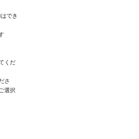
加はでき
します
てくだ
ださ
ご選択