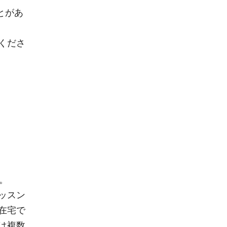
とがあ
くださ
す。
ッスン
在宅で
は複数