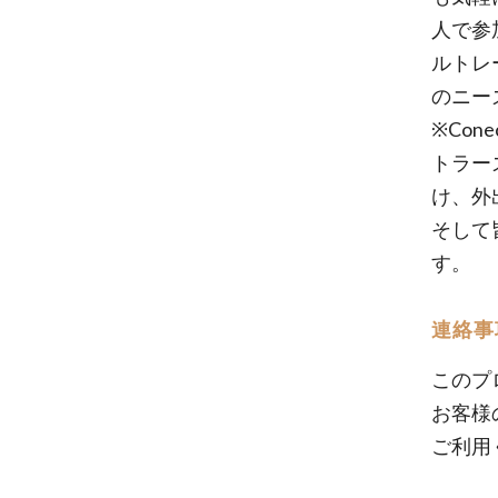
人で参
ルトレ
のニー
※Co
トラー
け、外
そして
す。
連絡事
このプ
お客様
ご利用