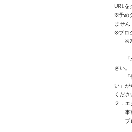
URL
※予め
ません
※プロ
※Zo
「名前
さい。
「他の
い」が
くださ
２．エ
事前
プロ