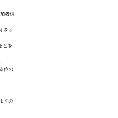
参加者様
オをオ
るとを
。
る位の
ますの
。