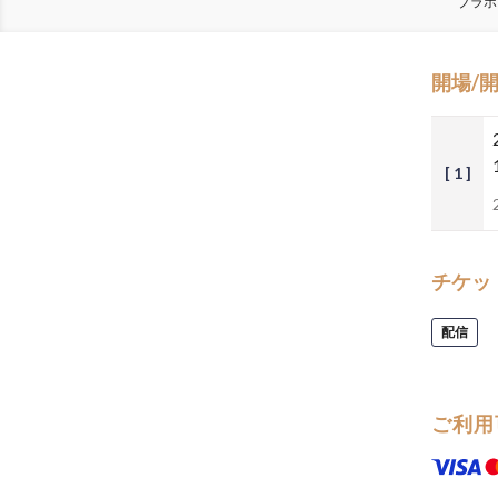
ブラボ
開場/
[ 1 ]
チケッ
配信
ご利用