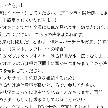
い・注意点】
声はミュートにしてください。(プログラム開始前にも
ート設定させていただきます)
デオをオンですと全員に映像が見れます。嫌な方はビデ
定してください。(こちらの映像は見れます)
だけ隠したいときは「詳細→バーチャル背景」にす
す。（スマホ、タブレットの場合）
ダブルタップすると、映る範囲が少し広くなります
オンの方は極力画面上に頭からつま先まで全身が映
スを確保してください。
ササイズ中の動きを確認するため）
きるだけ通信環境が良いところでご参加ください。
況によっては途中で切れることがあります。再開し
のまま、もしくは繋ぎ直してお待ちください。
マホ、タブレット、PCは十分に充電しておきましょう