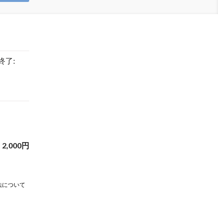
 終了:
2,000
円
法について