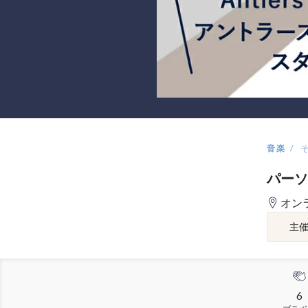
音楽
パーソ
オン
主
6