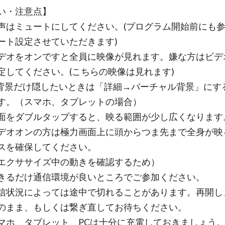
い・注意点】
声はミュートにしてください。(プログラム開始前にも
ート設定させていただきます)
デオをオンですと全員に映像が見れます。嫌な方はビデ
定してください。(こちらの映像は見れます)
だけ隠したいときは「詳細→バーチャル背景」にす
す。（スマホ、タブレットの場合）
ダブルタップすると、映る範囲が少し広くなります
オンの方は極力画面上に頭からつま先まで全身が映
スを確保してください。
ササイズ中の動きを確認するため）
きるだけ通信環境が良いところでご参加ください。
況によっては途中で切れることがあります。再開し
のまま、もしくは繋ぎ直してお待ちください。
マホ、タブレット、PCは十分に充電しておきましょう