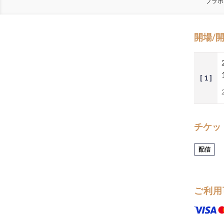
ブラボ
開場/
[ 1 ]
チケッ
配信
ご利用