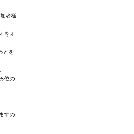
参加者様
オをオ
るとを
。
る位の
ますの
。