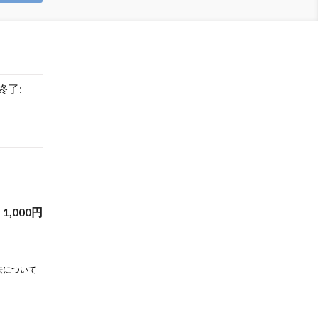
 終了:
1,000
円
法について