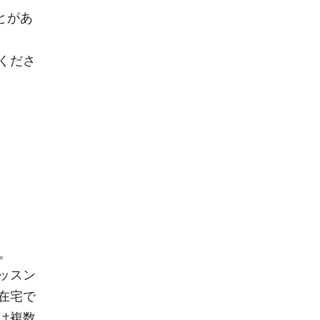
とがあ
くださ
す。
ッスン
在宅で
は複数