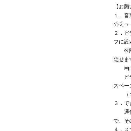
【お願
１．音
のミュ
２．ビ
フに設
※背景
隠せま
画面を
ビデオ
スペー
（エク
３．で
通信状
で、そ
４．ス