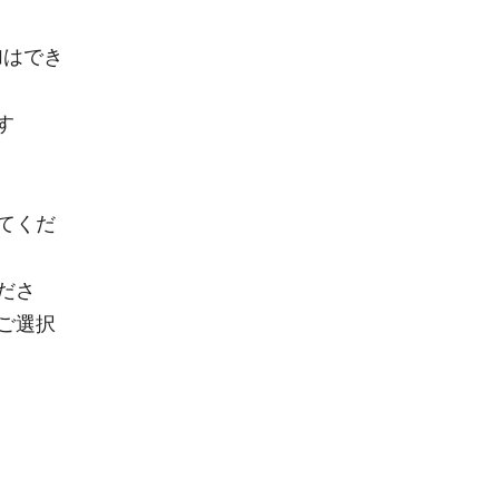
加はでき
します
てくだ
ださ
ご選択