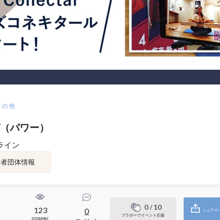
その他
（パワー）
ライン
催者団体情報
0
/ 10
123
0
シェアで
ブラボーでイベント応援
回閲覧