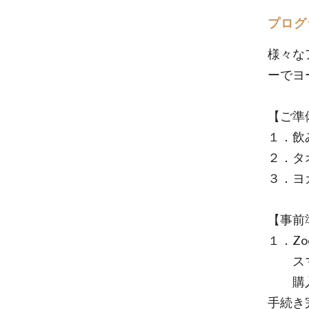
プログ
様々な
ーでヨ
【ご準
１．飲
２．タ
３．ヨ
【事前
１．Z
スマホ
購入後
手続き