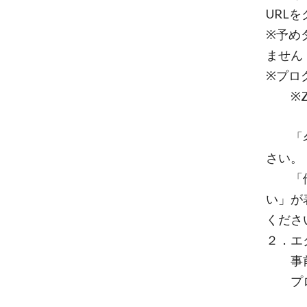
URL
※予め
ません
※プロ
※Zo
「名前
さい。
「他の
い」が
くださ
２．エ
事前
プロ