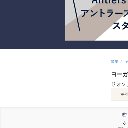
音楽
ヨーガ
オン
主
6