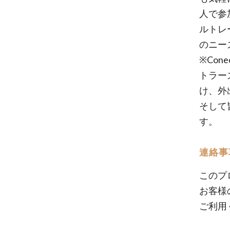
人で参
ルトレ
のニー
※Co
トラー
け、外
そして
す。
連絡事
このプ
お客様
ご利用