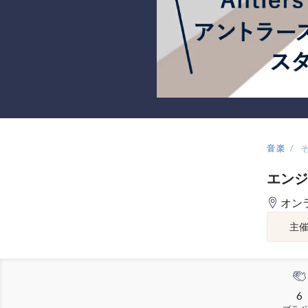
音楽
エンジ
オン
主
6