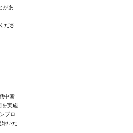
とがあ
くださ
戦中断
画を実施
ンプロ
を開始いた