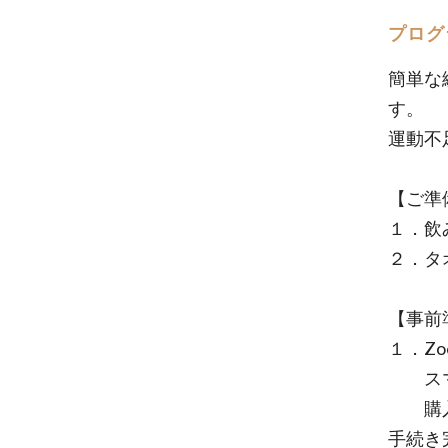
プログ
簡単な
す。
運動不
【ご準
１．飲
２．タ
【事前
１．Z
スマホ
購入後
手続き