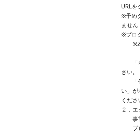
URL
※予め
ません
※プロ
※Zo
「名前
さい。
「他の
い」が
くださ
２．エ
事前
プロ