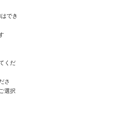
加はでき
します
てくだ
ださ
ご選択