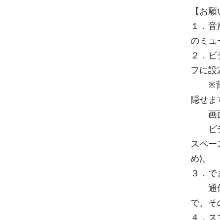
【お願
１．音
のミュ
２．ビ
フに設
※背景
隠せま
画面を
ビデオ
スペー
め)。
３．で
通信状
で、そ
４．ス