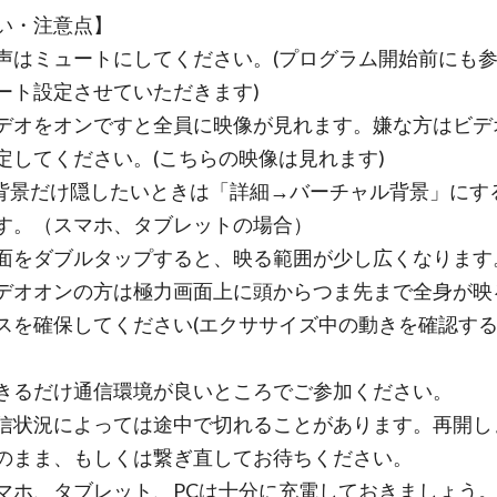
い・注意点】
声はミュートにしてください。(プログラム開始前にも
ート設定させていただきます)
デオをオンですと全員に映像が見れます。嫌な方はビデ
定してください。(こちらの映像は見れます)
だけ隠したいときは「詳細→バーチャル背景」にす
す。（スマホ、タブレットの場合）
ダブルタップすると、映る範囲が少し広くなります
オンの方は極力画面上に頭からつま先まで全身が映
スを確保してください(エクササイズ中の動きを確認す
きるだけ通信環境が良いところでご参加ください。
況によっては途中で切れることがあります。再開し
のまま、もしくは繋ぎ直してお待ちください。
マホ、タブレット、PCは十分に充電しておきましょう