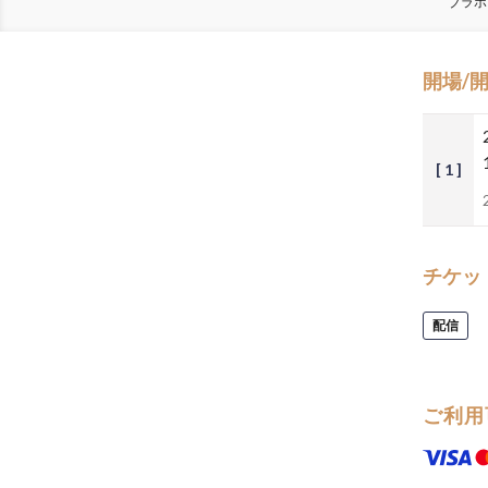
ブラボ
開場/
[ 1 ]
チケッ
配信
ご利用