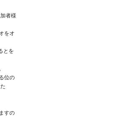
参加者様
オをオ
るとを
。
る位の
るた
ますの
。