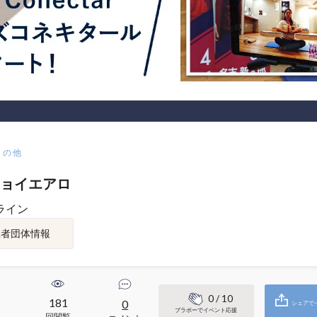
その他
ョイエアロ
ライン
催者団体情報
0
/ 10
181
0
シェアで
ブラボーでイベント応援
回閲覧