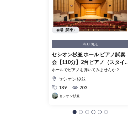
会場 (関東)
売り切れ
セシオン杉並 ホール ピアノ試奏
会【110分】2台ピアノ（スタイ
ンウェイ・ベーゼンドルファー
ホールでピアノを弾いてみませんか？
セシオン杉並
189
203
セシオン杉並