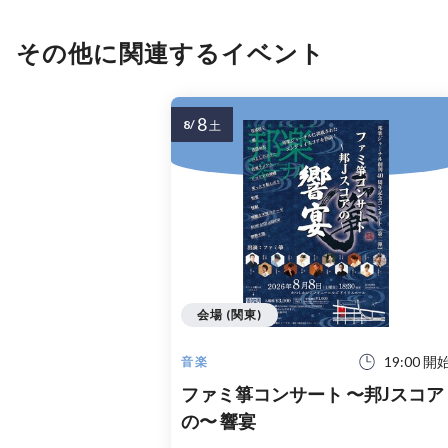
その他に関連するイベント
8
8/
土
会場 (関東)
19:00 開
音楽
ファミ箏コンサート 〜邦Jスコア
の〜 響宴