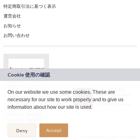
特定商取引法に基づく表示
運営会社
お知らせ
お問い合わせ
本サービスは、NTT
JASRAC許諾番号：
On our website we use some cookies. These are
ドコモグループの新
9024936001Y45037
規事業創出プログラ
necessary for our site to work properly and to give us
JASRAC許諾番号：
ム「docomo
9024936002Y45040
information about how our site is used.
STARTUP」を通じて
企画され、株式会社
teketにより運営され
ています。
Accept
Deny
(C) 2026 teket. all rights reserved.