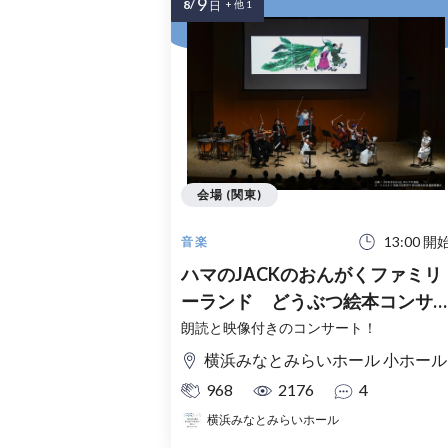
9
8/
日
+ 他 1
会場 (関東)
13:00 開
音楽
ハマのJACKのおんがくファミリ
ーランド どうぶつ絵本コンサ
ト
朗読と映像付きのコンサート！
横浜みなとみらいホール 小ホール
968
2176
4
横浜みなとみらいホール