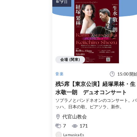
9
8/
日
会場 (関東)
15:00 開
音楽
残5席【東京公演】経塚果林・生
水敬一朗 デュオコンサート
ソプラノとバンドネオンのコンサート。バ
ッハ、日本の歌、ピアソラ、新作。
代官山教会
7
171
La musica Es